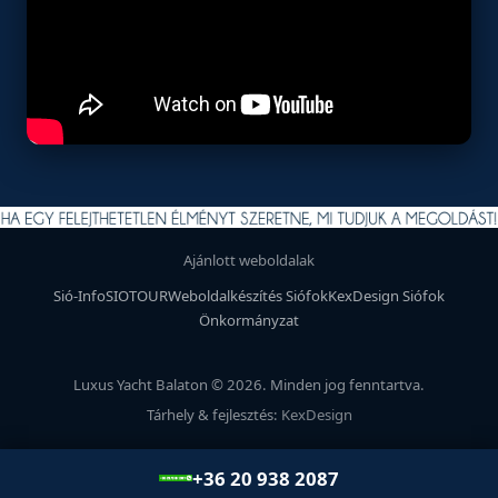
Ajánlott weboldalak
Sió-Info
SIOTOUR
Weboldalkészítés Siófok
KexDesign Siófok
Önkormányzat
Luxus Yacht Balaton © 2026. Minden jog fenntartva.
Tárhely & fejlesztés:
KexDesign
+36 20 938 2087