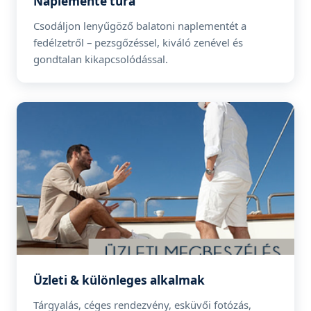
Naplemente túra
Csodáljon lenyűgöző balatoni naplementét a
fedélzetről – pezsgőzéssel, kiváló zenével és
gondtalan kikapcsolódással.
Üzleti & különleges alkalmak
Tárgyalás, céges rendezvény, esküvői fotózás,